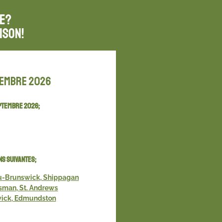
re?
ison!
membre 2026
septembre 2026;
ns suivantes;
u-Brunswick, Shippagan
man, St. Andrews
wick, Edmundston