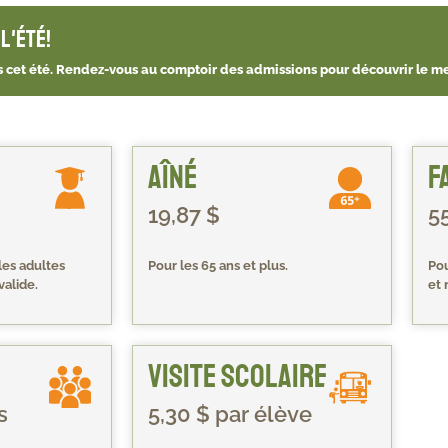
l'été!
les cet été. Rendez-vous au comptoir des admissions pour découvrir le mei
Aîné
F
19,87 $
5
 les adultes
Pour les 65 ans et plus.
Pou
valide.
et 
Visite scolaire
s
5,30 $ par élève