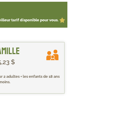
lleur tarif disponible pour vous.
amille
5,23 $
r 2 adultes + les enfants de 18 ans
moins.