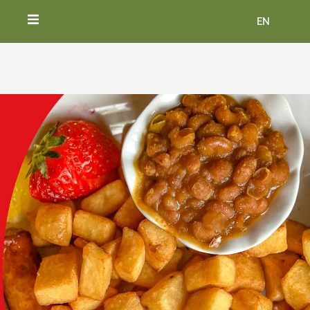
EN
ACCUEIL
VIVEZ LE VILLAGE
BILLETS
HÉBERGEMENT ET RESTAURATION
NOUVELLES