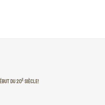
e
début du 20
siècle!