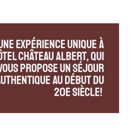
ick. Faites la
ick. Faites la
ick. Faites la
cor bucolique!
cor bucolique!
cor bucolique!
 une expérience unique à
ôtel Château Albert, qui
vous propose un séjour
authentique au début du
20e siècle!