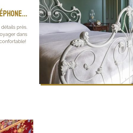
léphone...
détails près.
 voyager dans
t confortable!