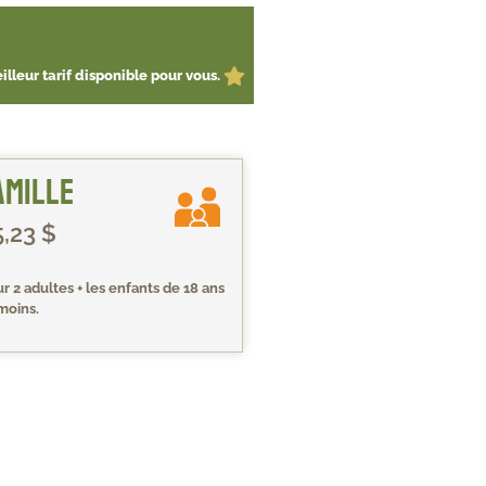
lleur tarif disponible pour vous.
amille
5,23 $
r 2 adultes + les enfants de 18 ans
moins.