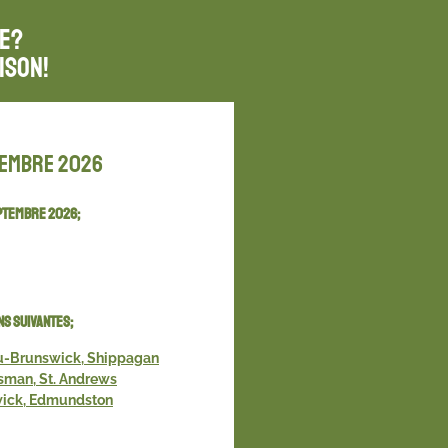
re?
ison!
membre 2026
septembre 2026;
ns suivantes;
u-Brunswick, Shippagan
man, St. Andrews
wick, Edmundston