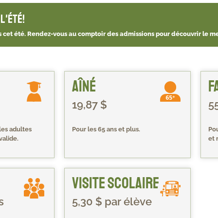
l'été!
les cet été. Rendez-vous au comptoir des admissions pour découvrir le mei
Aîné
F
19,87 $
5
 les adultes
Pour les 65 ans et plus.
Pou
valide.
et 
Visite scolaire
s
5,30 $ par élève