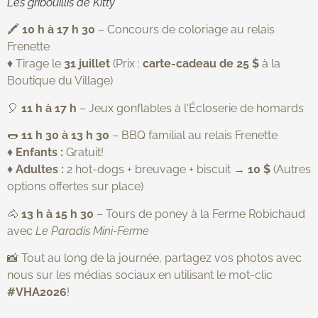
Les gribouillis de Kitty
🖍️
10 h à 17 h 30
– Concours de coloriage au relais
Frenette
♦ Tirage le
31 juillet
(Prix :
carte-cadeau de 25 $
à la
Boutique du Village)
🎈
11 h à 17 h
– Jeux gonflables à l'Écloserie de homards
🌭
11 h 30 à 13 h 30
– BBQ familial au relais Frenette
♦
Enfants :
Gratuit!
♦
Adultes :
2 hot-dogs + breuvage + biscuit →
10 $
(Autres
options offertes sur place)
🐴
13 h à 15 h 30
– Tours de poney à la Ferme Robichaud
avec
Le Paradis Mini-Ferme
📸 Tout au long de la journée, partagez vos photos avec
nous sur les médias sociaux en utilisant le mot-clic
#VHA2026
!