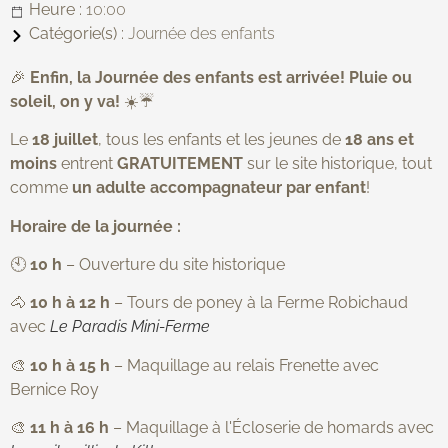
Heure :
10:00
Catégorie(s) :
Journée des enfants
🎉
Enfin, la Journée des enfants est arrivée! Pluie ou
soleil, on y va!
☀️☔️
Le
18 juillet
, tous les enfants et les jeunes de
18 ans et
moins
entrent
GRATUITEMENT
sur le site historique, tout
comme
un adulte accompagnateur par enfant
!
Horaire de la journée :
🕙
10 h
– Ouverture du site historique
🐴
10 h à 12 h
– Tours de poney à la Ferme Robichaud
avec
Le Paradis Mini-Ferme
🎨
10 h à 15 h
– Maquillage au relais Frenette avec
Bernice Roy
🎨
11 h à 16 h
– Maquillage à l'Écloserie de homards avec