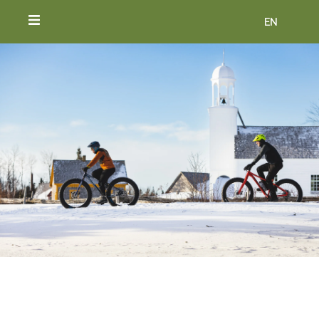
EN
ACCUEIL
VIVEZ LE VILLAGE
BILLETS
HÉBERGEMENT ET RESTAURATION
NOUVELLES
Pas de fatbike? Pas