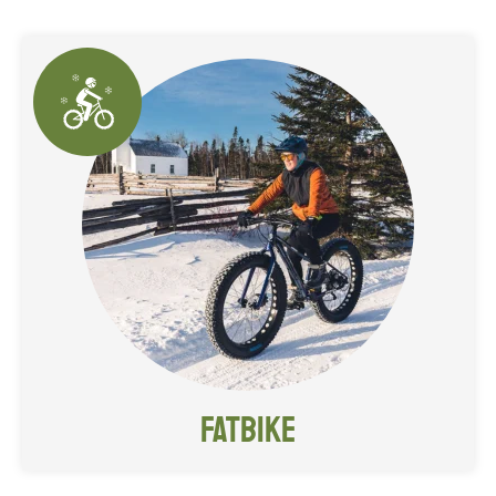
d'problème!
RÉSERVEZ LE VÔTRE EN CLIQUANT ICI!
Explorez les vastes terres qui
forment l’arrière-pays du Village!
Fatbike